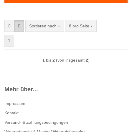
Sortieren nach
pro Seite
Sortieren nach
8 pro Seite
1
1
bis
2
(von insgesamt
2
)
Mehr über...
Impressum
Kontakt
Versand- & Zahlungsbedingungen
Widerrufsrecht & Muster-Widerrufsformular